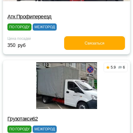
Атк Профипереезд
ПО ГОРОДУ
МЕЖГОРОД
Цена посадки
Связаться
350 руб
5.9
6
Грузотакси62
ПО ГОРОДУ
МЕЖГОРОД