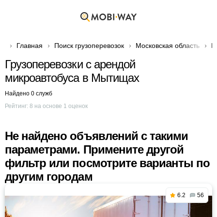
Главная
Поиск грузоперевозок
Московская область
Г
Грузоперевозки с арендой
микроавтобуса в Мытищах
Найдено 0 служб
Рейтинг:
8
на основе
1
оценок
Не найдено объявлений с такими
параметрами. Примените другой
фильтр или посмотрите варианты по
другим городам
6.2
56