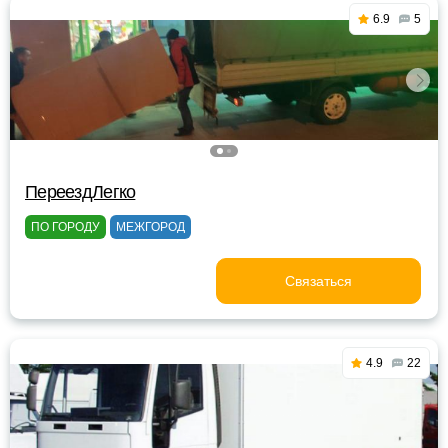
6.9
5
ПереездЛегко
ПО ГОРОДУ
МЕЖГОРОД
Связаться
4.9
22