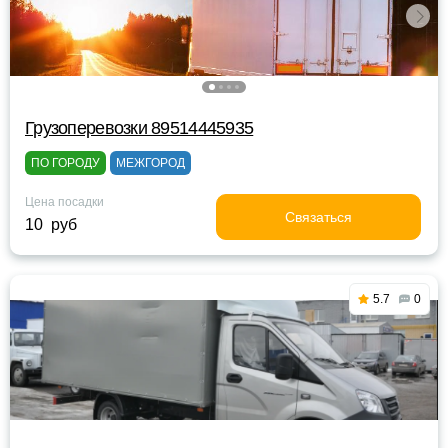
Грузоперевозки 89514445935
ПО ГОРОДУ
МЕЖГОРОД
Цена посадки
Связаться
10 руб
5.7
0