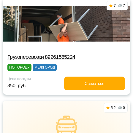
7
7
Грузоперевозки 89261565224
ПО ГОРОДУ
МЕЖГОРОД
Цена посадки
Связаться
350 руб
5.2
0