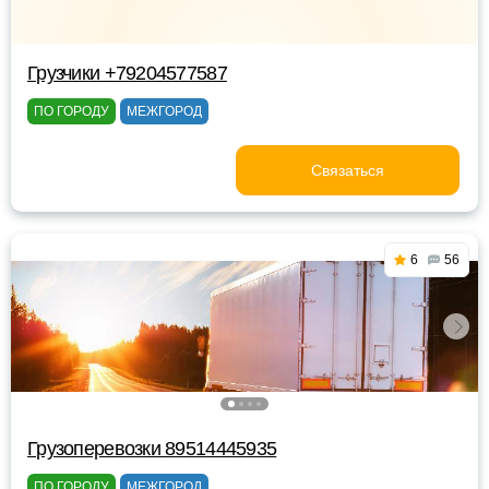
Грузчики +79204577587
ПО ГОРОДУ
МЕЖГОРОД
Связаться
6
56
Грузоперевозки 89514445935
ПО ГОРОДУ
МЕЖГОРОД