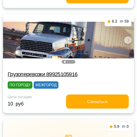
6.3
59
Грузоперевозки 89925105916
ПО ГОРОДУ
МЕЖГОРОД
Цена посадки
Связаться
10 руб
5.9
0