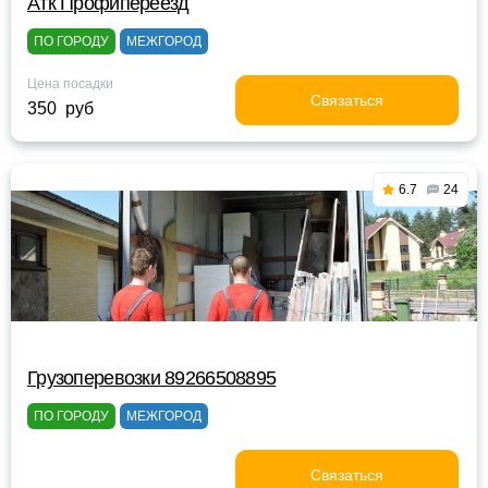
Атк Профипереезд
ПО ГОРОДУ
МЕЖГОРОД
Цена посадки
Связаться
350 руб
6.7
24
Грузоперевозки 89266508895
ПО ГОРОДУ
МЕЖГОРОД
Связаться