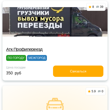
8
39
Атк Профипереезд
ПО ГОРОДУ
МЕЖГОРОД
Цена посадки
Связаться
350 руб
5.9
0