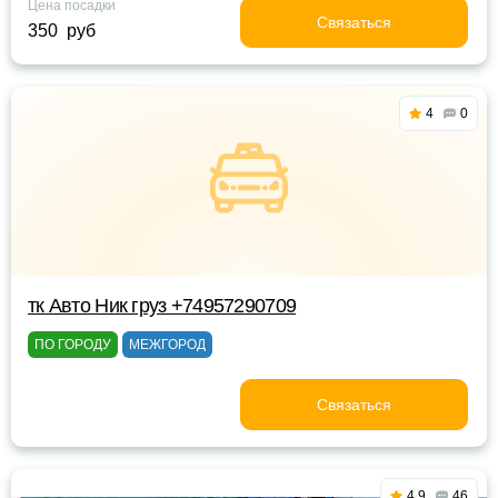
Цена посадки
Связаться
350 руб
4
0
тк Авто Ник груз +74957290709
ПО ГОРОДУ
МЕЖГОРОД
Связаться
4.9
46