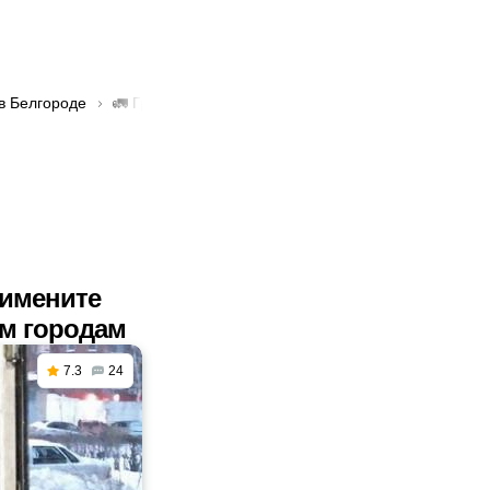
в Белгороде
🚛 Грузоперевозки с частичной погрузкой в Белгоро
римените
им городам
7.3
24