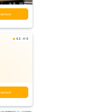
заться
4.3
0
заться