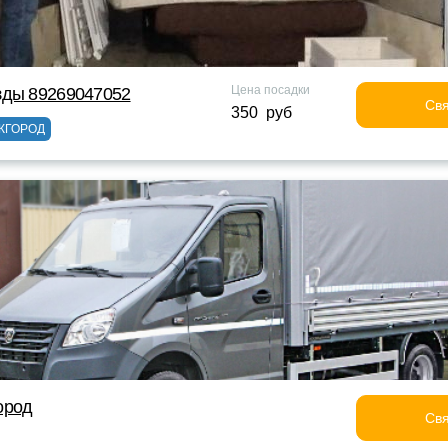
Цена посадки
зды 89269047052
Свя
350 руб
ЖГОРОД
ород
Свя