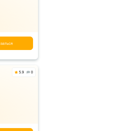
заться
5.9
0