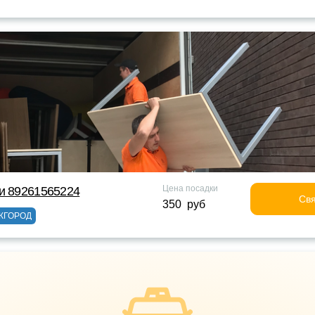
Цена посадки
и 89261565224
Свя
350 руб
ЖГОРОД