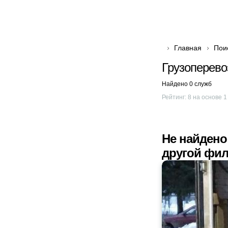
Главная
Пои
Грузоперево
Найдено 0 служб
Рейтинг:
8
на основе
1
Не найдено
другой фил