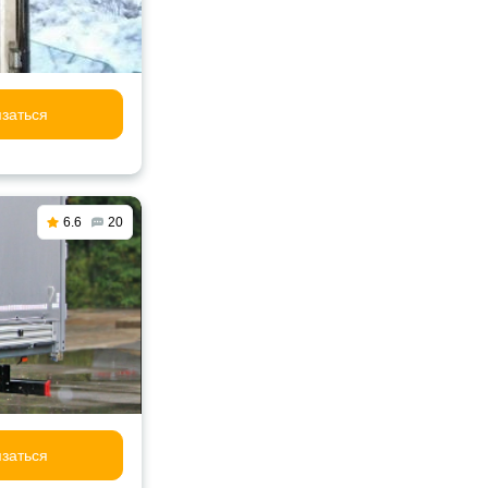
заться
6.6
20
заться