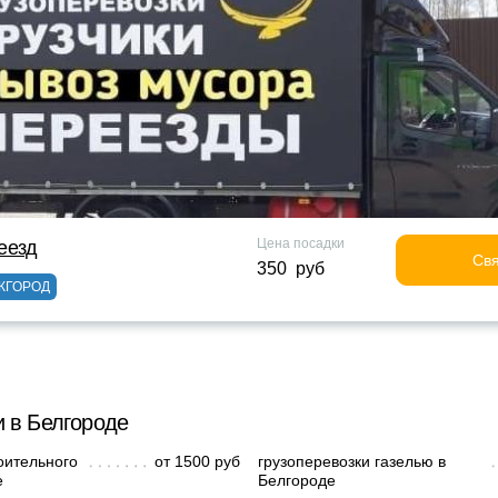
Цена посадки
еезд
Свя
350 руб
ЖГОРОД
и в Белгороде
оительного
от 1500 руб
грузоперевозки газелью в
е
Белгороде