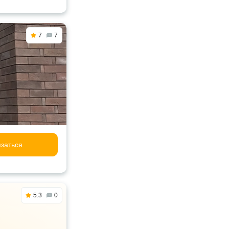
7
7
заться
5.3
0