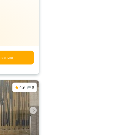
заться
4.9
0