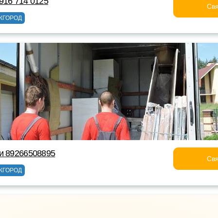
916 714 0125
Свя
ЖГОРОД
и 89266508895
Свя
ЖГОРОД