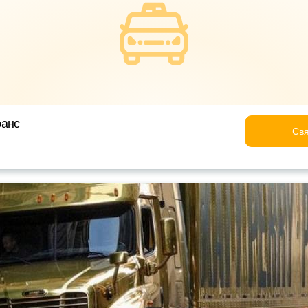
ранс
Свя