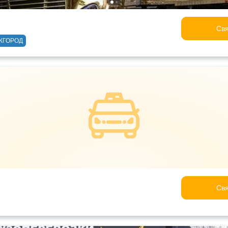
Свя
ЖГОРОД
Свя