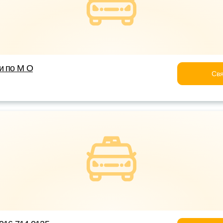
и по М О
Свя