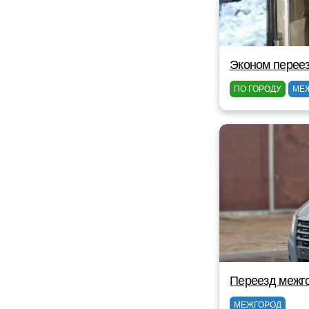
Эконом перее
ПО ГОРОДУ
МЕ
Переезд межг
МЕЖГОРОД