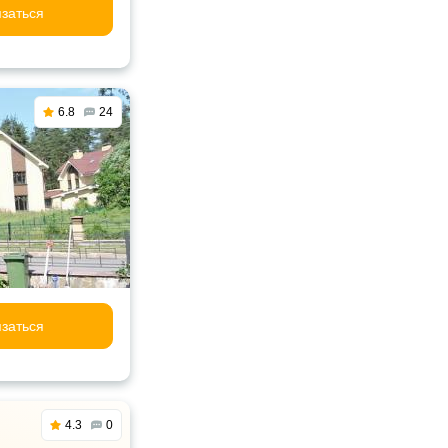
заться
6.8
24
заться
4.3
0